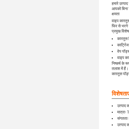
हमारे उत्पाद
आपको बिना 
क्षमता
वाइप कारतूस
फिर से भरने 
प्रमुख विशेष
कारतूस 
कार्ट्रि
वेप पॉड्
वाइप कार
निष्कर्ष के
तलाश में हैं
कारतूस पॉड्
विशेषताए
उत्पाद 
मात्राः
संगतताः
उत्पाद 