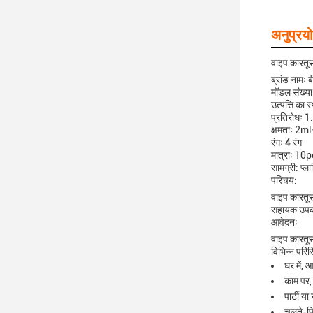
अनुप्रयो
वाइप कारतू
ब्रांड नामः
मॉडल संख्य
उत्पत्ति क
प्रतिरोधः 
क्षमताः 2m
रंगः 4 रंग
मात्राः 10
सामग्री: प्ल
परिचय:
वाइप कारतूस
सहायक उपकरण
आवेदनः
वाइप कारतूस
विभिन्न परिस
घर में,
काम पर,
पार्टी या
चलते-फि