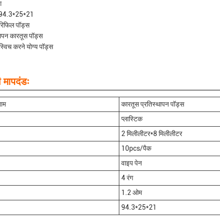
ग
 94.3*25*21
रिफिल पॉड्स
थापन कारतूस पॉड्स
स्विच करने योग्य पॉड्स
मापदंडः
नाम
कारतूस प्रतिस्थापन पॉड्स
प्लास्टिक
2 मिलीलीटर*8 मिलीलीटर
10pcs/पैक
वाइप पेन
4 रंग
1.2 ओम
94.3*25*21