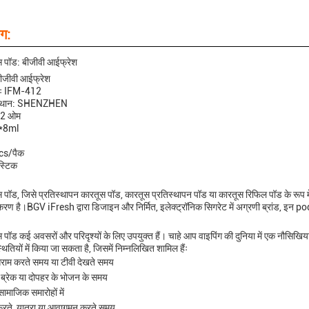
ग:
स पॉड: बीजीवी आईफ्रेश
 बीजीवी आईफ्रेश
ाः IFM-412
ा स्थान: SHENZHEN
1.2 ओम
l*8ml
pcs/पैक
ास्टिक
 पॉड, जिसे प्रतिस्थापन कारतूस पॉड, कारतूस प्रतिस्थापन पॉड या कारतूस रिफिल पॉड के रूप मे
 है।BGV iFresh द्वारा डिजाइन और निर्मित, इलेक्ट्रॉनिक सिगरेट में अग्रणी ब्रांड, इन p
 पॉड कई अवसरों और परिदृश्यों के लिए उपयुक्त हैं। चाहे आप वाइपिंग की दुनिया में एक नौसिखिय
्थितियों में किया जा सकता है, जिसमें निम्नलिखित शामिल हैंः
 आराम करते समय या टीवी देखते समय
 ब्रेक या दोपहर के भोजन के समय
 सामाजिक समारोहों में
रते, यात्रा या आवागमन करते समय