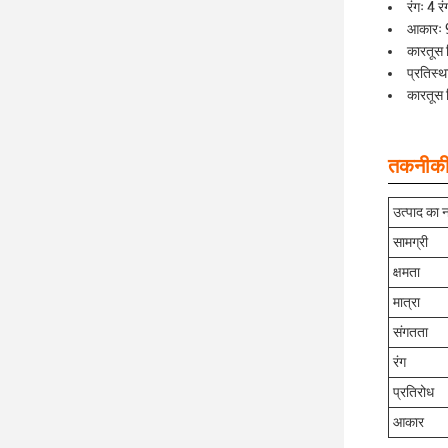
रंगः 4 रं
आकारः
कारतूस 
प्रतिस्
कारतूस 
तकनीकी 
उत्पाद का 
सामग्री
क्षमता
मात्रा
संगतता
रंग
प्रतिरोध
आकार