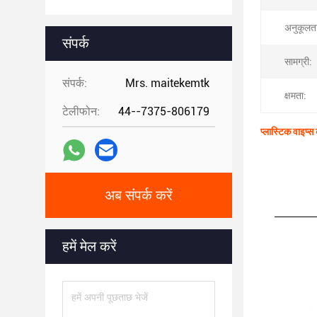
अनुकूलत
संपर्क
सामग्री:
संपर्क:
Mrs. maitekemtk
क्षमता:
टेलीफोन:
44--7375-806179
प्लास्टिक वाइप्
अब संपर्क करें
हमें मेल करें